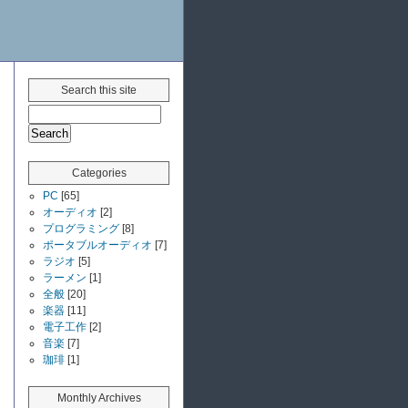
Search this site
Categories
PC
[65]
オーディオ
[2]
プログラミング
[8]
ポータブルオーディオ
[7]
ラジオ
[5]
ラーメン
[1]
全般
[20]
楽器
[11]
電子工作
[2]
音楽
[7]
珈琲
[1]
Monthly Archives