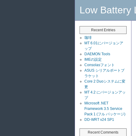
Low Battery 
Recent Entries
珈琲
MT 6.01にバージョンア
ップ
DAEMON Tools
IMEの設定
Consolasフォント
ASUS シリアルポートブ
ラケット
Core 2 Duoシステムに変
更
MT 4.2 にバージョンアッ
プ
Microsoft .NET
Framework 3.5 Service
Pack 1 (フル パッケージ)
DD-WRT v24 SP1
Recent Comments