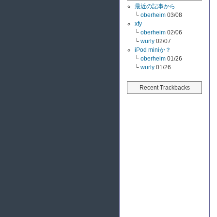
最近の記事から
└
oberheim
03/08
xfy
└
oberheim
02/06
└
wurly
02/07
iPod miniか？
└
oberheim
01/26
└
wurly
01/26
Recent Trackbacks