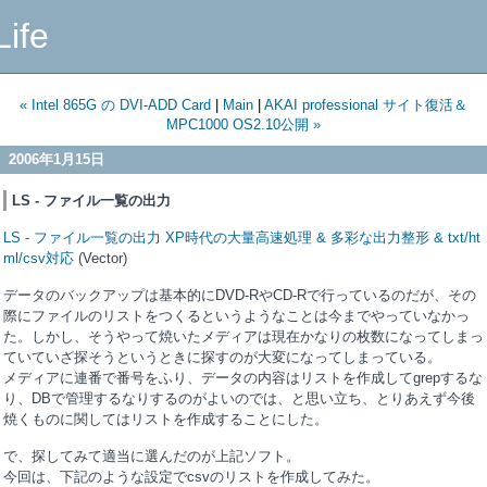
Life
« Intel 865G の DVI-ADD Card
|
Main
|
AKAI professional サイト復活＆
MPC1000 OS2.10公開 »
2006年1月15日
LS - ファイル一覧の出力
LS - ファイル一覧の出力 XP時代の大量高速処理 & 多彩な出力整形 & txt/ht
ml/csv対応
(Vector)
データのバックアップは基本的にDVD-RやCD-Rで行っているのだが、その
際にファイルのリストをつくるというようなことは今までやっていなかっ
た。しかし、そうやって焼いたメディアは現在かなりの枚数になってしまっ
ていていざ探そうというときに探すのが大変になってしまっている。
メディアに連番で番号をふり、データの内容はリストを作成してgrepするな
り、DBで管理するなりするのがよいのでは、と思い立ち、とりあえず今後
焼くものに関してはリストを作成することにした。
で、探してみて適当に選んだのが上記ソフト。
今回は、下記のような設定でcsvのリストを作成してみた。